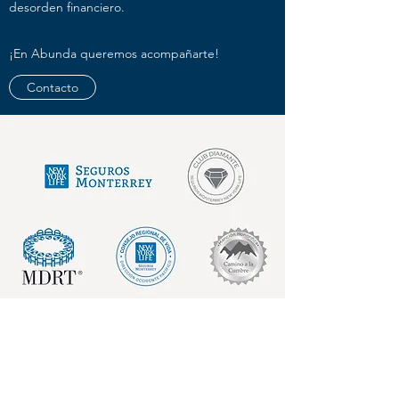
desorden financiero.
¡En Abunda queremos acompañarte!
Contacto